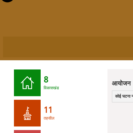
8
आयोजन
विकासखंड
कोई घटना नह
11
तहसील