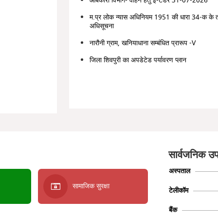
आबकारी विभाग- वाहन हेतु ई-टेंडर 31-07-2026
म.प्र लोक न्यास अधिनियम 1951 की धारा 34-क के 
अधिसूचना
नारौनी ग्राम, खनियाधाना सम्बंधित प्रारूप -V
जिला शिवपुरी का अपडेटेड पर्यावरण प्लान
सार्वजनिक उप
अस्पताल
सामाजिक सुरक्षा
टेलीकॉम
बैंक