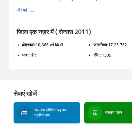
और पढ़ें …..
जिला एक नज़र में ( सेन्सस 2011)
क्षेत्रफल:
10,666 वर्ग कि.मी.
जनसँख्या:
17,25,782
भाषा:
हिंदी
गाँव :
1305
सेवाएं खोजें
भारतीय विशिष्‍ट पहचान
प्रमाण पत्र
प्राधिकरण