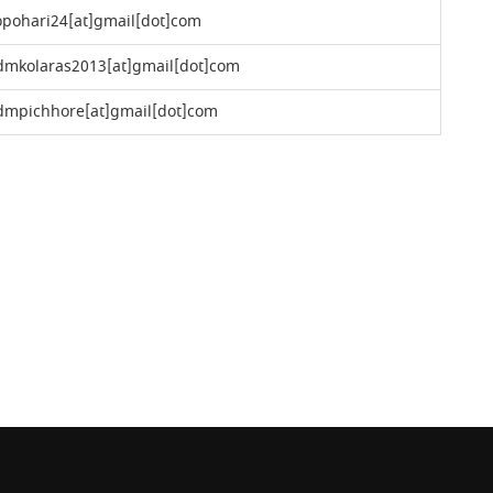
opohari24[at]gmail[dot]com
dmkolaras2013[at]gmail[dot]com
dmpichhore[at]gmail[dot]com