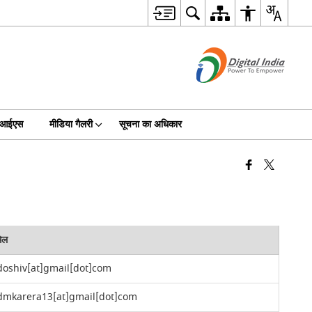
जीआईएस
मीडिया गैलरी
सूचना का अधिकार
ेल
doshiv[at]gmail[dot]com
dmkarera13[at]gmail[dot]com